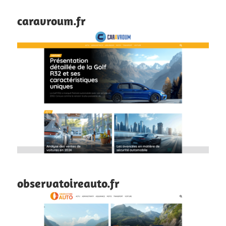
caravroum.fr
observatoireauto.fr