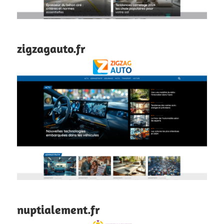
zigzagauto.fr
nuptialement.fr