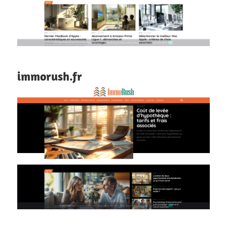
immorush.fr